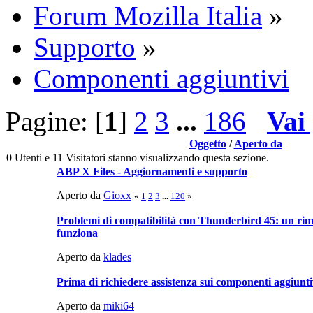
Forum Mozilla Italia
»
Supporto
»
Componenti aggiuntivi
Pagine: [
1
]
2
3
...
186
Vai
Oggetto
/
Aperto da
0 Utenti e 11 Visitatori stanno visualizzando questa sezione.
ABP X Files - Aggiornamenti e supporto
Aperto da
Gioxx
«
1
2
3
...
120
»
Problemi di compatibilità con Thunderbird 45: un rim
funziona
Aperto da
klades
Prima di richiedere assistenza sui componenti aggiunti
Aperto da
miki64