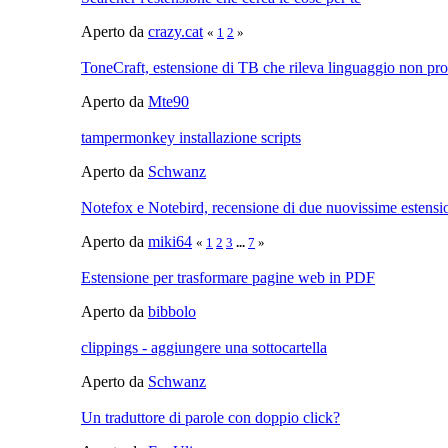
Aperto da
crazy.cat
«
1
2
»
ToneCraft, estensione di TB che rileva linguaggio non pro
Aperto da
Mte90
tampermonkey installazione scripts
Aperto da
Schwanz
Notefox e Notebird, recensione di due nuovissime estensi
Aperto da
miki64
«
1
2
3
...
7
»
Estensione per trasformare pagine web in PDF
Aperto da
bibbolo
clippings - aggiungere una sottocartella
Aperto da
Schwanz
Un traduttore di parole con doppio click?