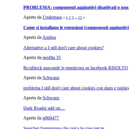
PROBLEMA: componenti aggiuntivi disattivati o non 
Aperto da
Underpass
«
1
2
3
...
11
»
Come si installano le estensioni (componenti aggiunti
Aperto da
Andrea
Alternative a I still don't care about cookies?
Aperto da
neofita 35
Re:ublock nasconde le emoticons su facebook RISOLTO
Aperto da
Schwanz
problema I still don't care about cookies con dazn e raipla
Aperto da
Schwanz
Dark Reader add on....
Aperto da
p060477
Searcher l'estensione che cerca le cose per te