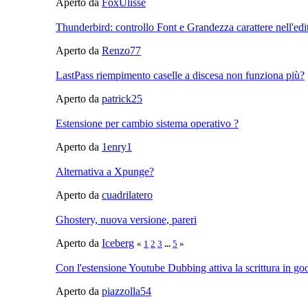
Aperto da
FoxUlisse
Thunderbird: controllo Font e Grandezza carattere nell'edi
Aperto da
Renzo77
LastPass riempimento caselle a discesa non funziona più?
Aperto da
patrick25
Estensione per cambio sistema operativo ?
Aperto da
1enry1
Alternativa a Xpunge?
Aperto da
cuadrilatero
Ghostery, nuova versione, pareri
Aperto da
Iceberg
«
1
2
3
...
5
»
Con l'estensione Youtube Dubbing attiva la scrittura in goo
Aperto da
piazzolla54