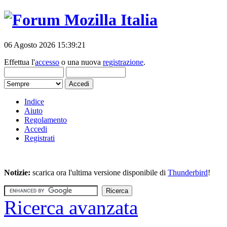
06 Agosto 2026 15:39:21
Effettua l'
accesso
o una nuova
registrazione
.
Indice
Aiuto
Regolamento
Accedi
Registrati
Notizie:
scarica ora l'ultima versione disponibile di
Thunderbird
!
Ricerca avanzata