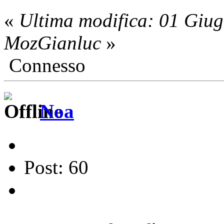
«
Ultima modifica: 01 Giu
MozGianluc
»
Connesso
Noa
Post: 60