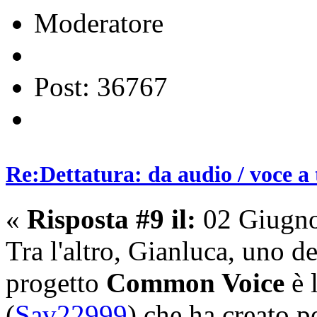
Moderatore
Post: 36767
Re:Dettatura: da audio / voce a 
«
Risposta #9 il:
02 Giugno
Tra l'altro, Gianluca, uno de
progetto
Common Voice
è 
(
Sav22999
) che ha creato 