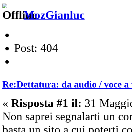
MozGianluc
Post: 404
Re:Dettatura: da audio / voce a 
«
Risposta #1 il:
31 Maggio
Non saprei segnalarti un co
basta un sito a cui poterti c