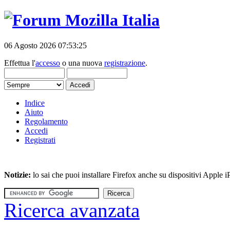
06 Agosto 2026 07:53:25
Effettua l'
accesso
o una nuova
registrazione
.
Indice
Aiuto
Regolamento
Accedi
Registrati
Notizie:
lo sai che puoi installare Firefox anche su dispositivi Apple
Ricerca avanzata