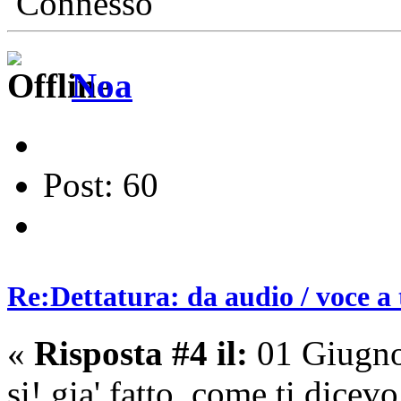
Connesso
Noa
Post: 60
Re:Dettatura: da audio / voce a 
«
Risposta #4 il:
01 Giugno
si! gia' fatto, come ti dicev