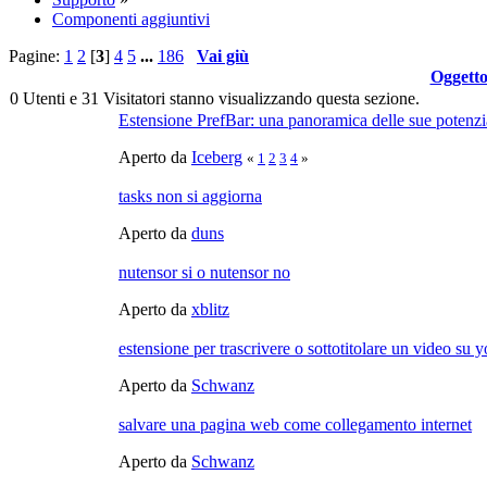
Componenti aggiuntivi
Pagine:
1
2
[
3
]
4
5
...
186
Vai giù
Oggett
0 Utenti e 31 Visitatori stanno visualizzando questa sezione.
Estensione PrefBar: una panoramica delle sue potenzia
Aperto da
Iceberg
«
1
2
3
4
»
tasks non si aggiorna
Aperto da
duns
nutensor si o nutensor no
Aperto da
xblitz
estensione per trascrivere o sottotitolare un video su 
Aperto da
Schwanz
salvare una pagina web come collegamento internet
Aperto da
Schwanz