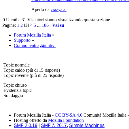
Aperto da
crazy.cat
0 Utenti e 31 Visitatori stanno visualizzando questa sezione.
Pagine:
1
2
[
3
]
4
5
...
186
Vai su
Forum Mozilla Italia
»
Supporto
»
Componenti aggiuntivi
Topic normale
Topic caldo (più di 15 risposte)
Topic rovente (più di 25 risposte)
Topic chiuso
Evidenzia topic
Sondaggio
Forum Mozilla Italia -
CC BY-SA 4.0
Comunità Mozilla Italia 
Hosting offerto da
Mozilla Foundation
SMF 2.0.19
|
SMF © 2017
,
Simple Machines