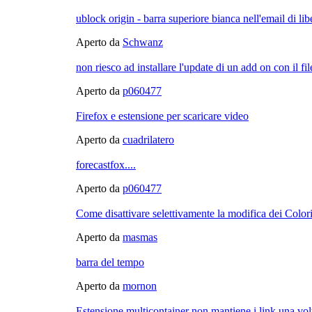
ublock origin - barra superiore bianca nell'email di lib
Aperto da
Schwanz
non riesco ad installare l'update di un add on con il file
Aperto da
p060477
Firefox e estensione per scaricare video
Aperto da
cuadrilatero
forecastfox....
Aperto da
p060477
Come disattivare selettivamente la modifica dei Colori 
Aperto da
masmas
barra del tempo
Aperto da
mornon
Estensione multicontainer non mantiene i link una vol