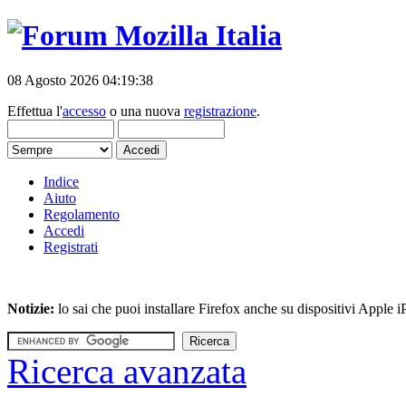
08 Agosto 2026 04:19:38
Effettua l'
accesso
o una nuova
registrazione
.
Indice
Aiuto
Regolamento
Accedi
Registrati
Notizie:
lo sai che puoi installare Firefox anche su dispositivi Apple
Ricerca avanzata