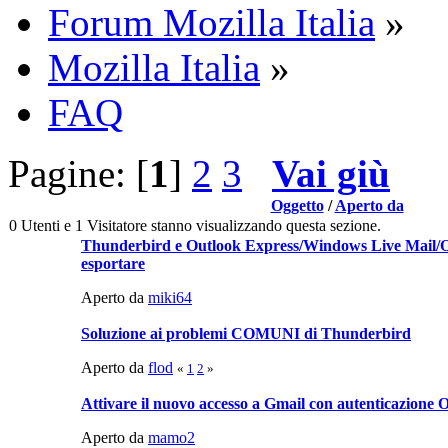
Forum Mozilla Italia
»
Mozilla Italia
»
FAQ
Pagine: [
1
]
2
3
Vai giù
Oggetto
/
Aperto da
0 Utenti e 1 Visitatore stanno visualizzando questa sezione.
Thunderbird e Outlook Express/Windows Live Mail/Of
esportare
Aperto da
miki64
Soluzione ai problemi COMUNI di Thunderbird
Aperto da
flod
«
1
2
»
Attivare il nuovo accesso a Gmail con autenticazione
Aperto da
mamo2