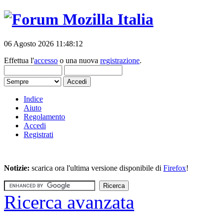
06 Agosto 2026 11:48:12
Effettua l'
accesso
o una nuova
registrazione
.
Indice
Aiuto
Regolamento
Accedi
Registrati
Notizie:
scarica ora l'ultima versione disponibile di
Firefox
!
Ricerca avanzata