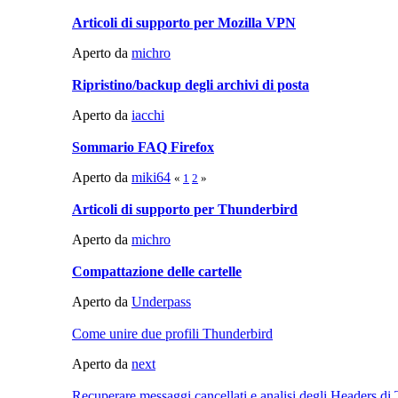
Articoli di supporto per Mozilla VPN
Aperto da
michro
Ripristino/backup degli archivi di posta
Aperto da
iacchi
Sommario FAQ Firefox
Aperto da
miki64
«
1
2
»
Articoli di supporto per Thunderbird
Aperto da
michro
Compattazione delle cartelle
Aperto da
Underpass
Come unire due profili Thunderbird
Aperto da
next
Recuperare messaggi cancellati e analisi degli Headers di