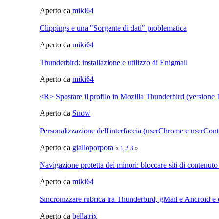
Aperto da
miki64
Clippings e una "Sorgente di dati" problematica
Aperto da
miki64
Thunderbird: installazione e utilizzo di Enigmail
Aperto da
miki64
<R> Spostare il profilo in Mozilla Thunderbird (versione 1
Aperto da
Snow
Personalizzazione dell'interfaccia (userChrome e userCont
Aperto da
gialloporpora
«
1
2
3
»
Navigazione protetta dei minori: bloccare siti di contenuto 
Aperto da
miki64
Sincronizzare rubrica tra Thunderbird, gMail e Android e
Aperto da
bellatrix