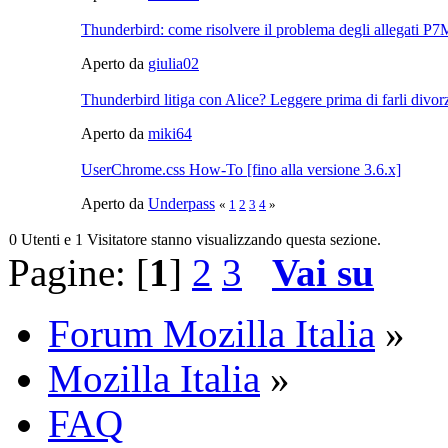
Thunderbird: come risolvere il problema degli allegati P
Aperto da
giulia02
Thunderbird litiga con Alice? Leggere prima di farli divorz
Aperto da
miki64
UserChrome.css How-To [fino alla versione 3.6.x]
Aperto da
Underpass
«
1
2
3
4
»
0 Utenti e 1 Visitatore stanno visualizzando questa sezione.
Pagine: [
1
]
2
3
Vai su
Forum Mozilla Italia
»
Mozilla Italia
»
FAQ