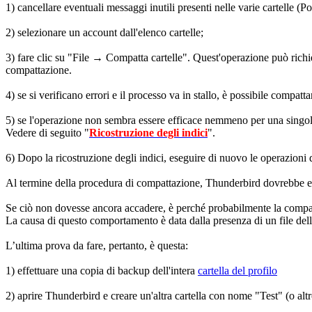
1) cancellare eventuali messaggi inutili presenti nelle varie cartelle (P
2) selezionare un account dall'elenco cartelle;
3) fare clic su "File → Compatta cartelle". Quest'operazione può richi
compattazione.
4) se si verificano errori e il processo va in stallo, è possibile compatt
5) se l'operazione non sembra essere efficace nemmeno per una singola 
Vedere di seguito "
Ricostruzione degli indici
".
6) Dopo la ricostruzione degli indici, eseguire di nuovo le operazioni d
Al termine della procedura di compattazione, Thunderbird dovrebbe ess
Se ciò non dovesse ancora accadere, è perché probabilmente la compatt
La causa di questo comportamento è data dalla presenza di un file dell
L’ultima prova da fare, pertanto, è questa:
1) effettuare una copia di backup dell'intera
cartella del profilo
2) aprire Thunderbird e creare un'altra cartella con nome "Test" (o alt