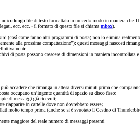
(un unico lungo file di testo formattato in un certo modo in maniera ch
legati, ecc. ecc. - il formato di questo file si chiama
mbox
).
bird (così come fanno altri programmi di posta) non lo elimina realmen
ente alla prossima compattazione"); questi messaggi nascosti rimangon
finitivamente.
chivi di posta possono crescere di dimensioni in maniera incontrollata 
 può accadere che rimanga in attesa diversi minuti prima che compaiano 
 posta occupano un’ingente quantità di spazio su disco fisso;
pie di messaggi già ricevuti;
nte riapparire in cartelle dove non dovrebbero essere;
ellati molto tempo prima (anche se si è svuotato il Cestino di Thunderbir
mente maggiore del reale numero di messaggi presenti