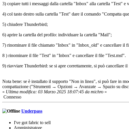
3) copiare tutti i messaggi dalla cartella "Inbox" alla cartella "Test" e v
4) col tasto destro sulla cartella "Test" dare il comando "Compatta ques
5) chiudere Thunderbird;
6) aprire la cartella del profilo: individuare la cartella "Mail";
7) rinominare il file chiamato "Inbox" in "Inbox_old" e cancellare il f
8 ) rinominare il file "Test" in "Inbox" e cancellare il file "Test.msf".
9) riavviare Thunderbird: se si apre correttamente, si può cancellare il 
Nota bene: se è installato il supporto "Non in linea", si può fare in 
compattazione ("Strumenti → Opzioni → Avanzate → Spazio su disco e
«
Ultima modifica: 03 Marzo 2025 18:07:45 da michro
»
Connesso
Underpass
I've got fabric to sell
Amministratore