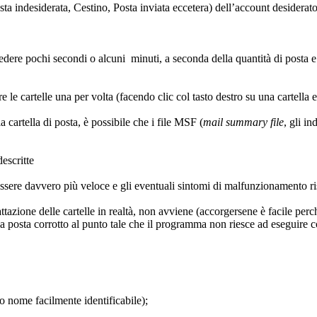
osta indesiderata, Cestino, Posta inviata eccetera) dell’account desiderato
edere pochi secondi o alcuni minuti, a seconda della quantità di posta 
are le cartelle una per volta (facendo clic col tasto destro su una cartell
cartella di posta, è possibile che i file MSF (
mail summary file
, gli in
escritte
ere davvero più veloce e gli eventuali sintomi di malfunzionamento ris
azione delle cartelle in realtà, non avviene (accorgersene è facile per
a posta corrotto al punto tale che il programma non riesce ad eseguire c
ro nome facilmente identificabile);