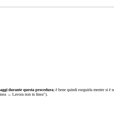
ssaggi durante questa procedura
; è bene quindi eseguirla mentre si è sc
inea → Lavora non in linea").