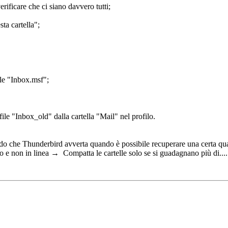
erificare che ci siano davvero tutti;
ta cartella";
ile "Inbox.msf";
file "Inbox_old" dalla cartella "Mail" nel profilo.
modo che Thunderbird avverta quando è possibile recuperare una certa qua
 non in linea → Compatta le cartelle solo se si guadagnano più di...