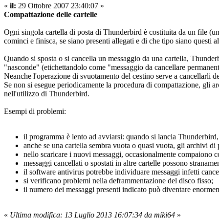
«
il:
29 Ottobre 2007 23:40:07 »
Compattazione delle cartelle
Ogni singola cartella di posta di Thunderbird è costituita da un file 
cominci e finisca, se siano presenti allegati e di che tipo siano questi al
Quando si sposta o si cancella un messaggio da una cartella, Thunder
"nasconde" (etichettandolo come "messaggio da cancellare permanentem
Neanche l'operazione di svuotamento del cestino serve a cancellarli de
Se non si esegue periodicamente la procedura di compattazione, gli ar
nell'utilizzo di Thunderbird.
Esempi di problemi:
il programma è lento ad avviarsi: quando si lancia Thunderbird,
anche se una cartella sembra vuota o quasi vuota, gli archivi di
nello scaricare i nuovi messaggi, occasionalmente compaiono co
messaggi cancellati o spostati in altre cartelle possono straname
il software antivirus potrebbe individuare messaggi infetti canc
si verificano problemi nella deframmentazione del disco fisso;
il numero dei messaggi presenti indicato può diventare enorme
«
Ultima modifica: 13 Luglio 2013 16:07:34 da miki64
»