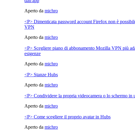
dall'app
Aperto da
michro
<P> Dimenticata password account Firefox non è possibil
VPN
Aperto da
michro
<P> Scegliere piano di abbonamento Mozilla VPN più adat
esigenze
Aperto da
michro
<P> Stanze Hubs
Aperto da
michro
<P> Condividere la propria videocamera o lo schermo in 
Aperto da
michro
<P> Come scegliere il proprio avatar in Hubs
Aperto da
michro