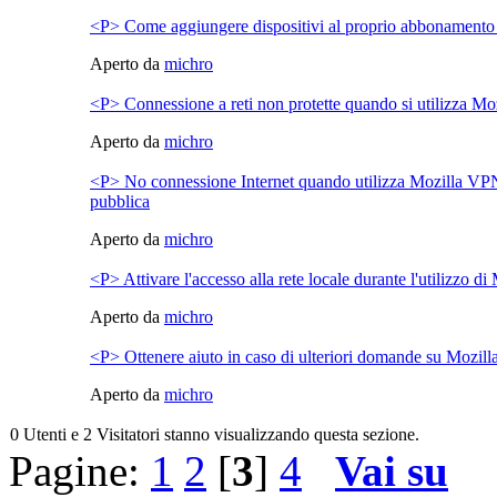
<P> Come aggiungere dispositivi al proprio abbonament
Aperto da
michro
<P> Connessione a reti non protette quando si utilizza M
Aperto da
michro
<P> No connessione Internet quando utilizza Mozilla VPN
pubblica
Aperto da
michro
<P> Attivare l'accesso alla rete locale durante l'utilizzo 
Aperto da
michro
<P> Ottenere aiuto in caso di ulteriori domande su Mozil
Aperto da
michro
0 Utenti e 2 Visitatori stanno visualizzando questa sezione.
Pagine:
1
2
[
3
]
4
Vai su