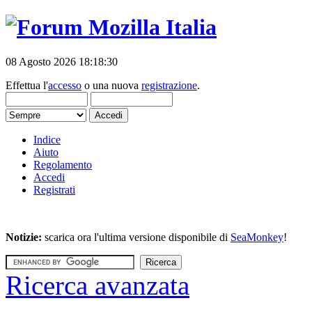
08 Agosto 2026 18:18:30
Effettua l'
accesso
o una nuova
registrazione
.
Indice
Aiuto
Regolamento
Accedi
Registrati
Notizie:
scarica ora l'ultima versione disponibile di
SeaMonkey
!
Ricerca avanzata