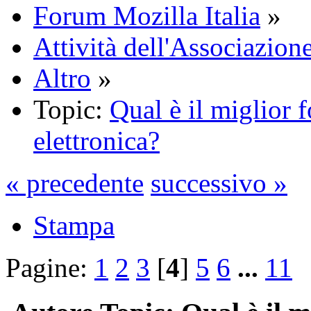
Forum Mozilla Italia
»
Attività dell'Associazione
Altro
»
Topic:
Qual è il miglior f
elettronica?
« precedente
successivo »
Stampa
Pagine:
1
2
3
[
4
]
5
6
...
11