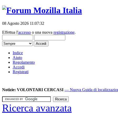
08 Agosto 2026 11:07:32
Effettua l'
accesso
o una nuova
registrazione
.
Indice
Aiuto
Regolamento
Accedi
Registrati
Notizie:
VOLONTARI CERCASI
— Nuova Guida di localizzazione
Ricerca avanzata