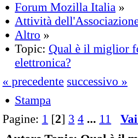
Forum Mozilla Italia
»
Attività dell'Associazione
Altro
»
Topic:
Qual è il miglior f
elettronica?
« precedente
successivo »
Stampa
Pagine:
1
[
2
]
3
4
...
11
Vai