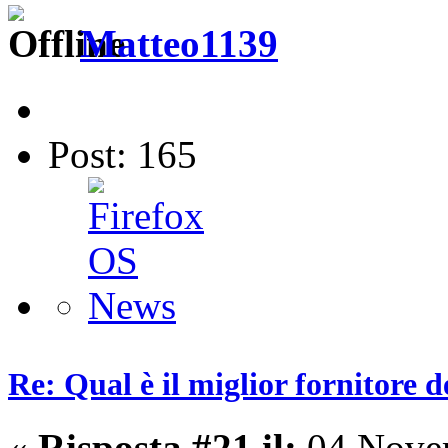
Matteo1139
Post: 165
Re: Qual è il miglior fornitore d
«
Risposta #21 il:
04 Novem