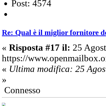
Post: 4574
Re: Qual è il miglior fornitore d
«
Risposta #17 il:
25 Agost
htt
ps://www.openm
ailbox.o
«
Ultima modifica: 25 Ago
»
Connesso