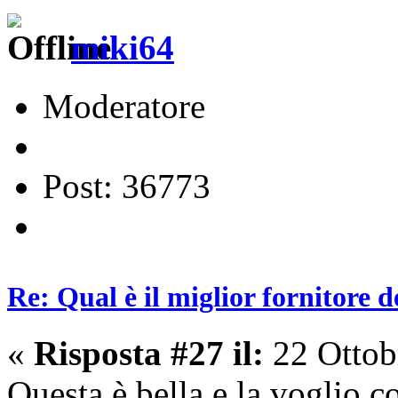
miki64
Moderatore
Post: 36773
Re: Qual è il miglior fornitore d
«
Risposta #27 il:
22 Ottob
Questa è bella e la voglio c