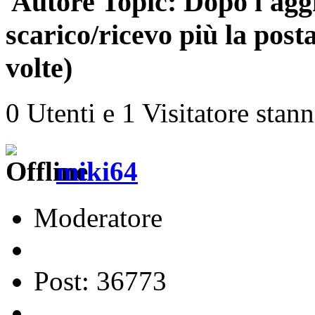
Autore
Topic: Dopo l'ag
scarico/ricevo più la po
volte)
0 Utenti e 1 Visitatore stan
miki64
Moderatore
Post: 36773