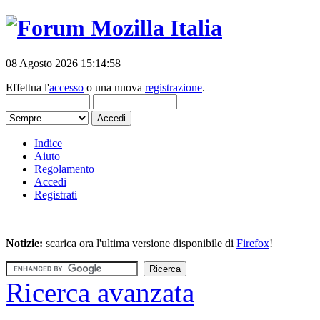
08 Agosto 2026 15:14:58
Effettua l'
accesso
o una nuova
registrazione
.
Indice
Aiuto
Regolamento
Accedi
Registrati
Notizie:
scarica ora l'ultima versione disponibile di
Firefox
!
Ricerca avanzata