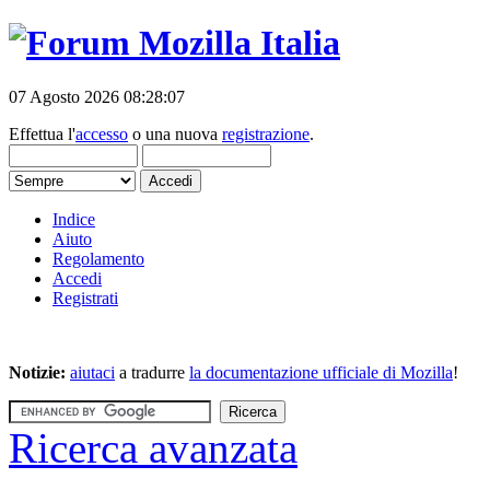
07 Agosto 2026 08:28:07
Effettua l'
accesso
o una nuova
registrazione
.
Indice
Aiuto
Regolamento
Accedi
Registrati
Notizie:
aiutaci
a tradurre
la documentazione ufficiale di Mozilla
!
Ricerca avanzata