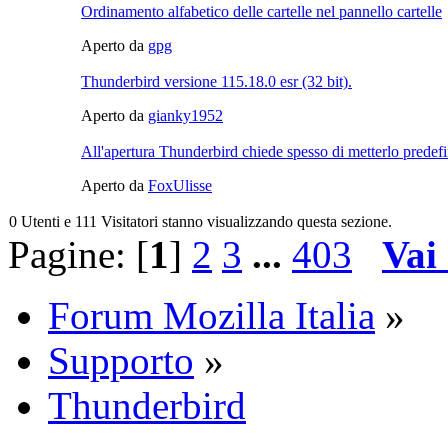
Ordinamento alfabetico delle cartelle nel pannello cartelle
Aperto da
gpg
Thunderbird versione 115.18.0 esr (32 bit).
Aperto da
gianky1952
All'apertura Thunderbird chiede spesso di metterlo predefi
Aperto da
FoxUlisse
0 Utenti e 111 Visitatori stanno visualizzando questa sezione.
Pagine: [
1
]
2
3
...
403
Vai
Forum Mozilla Italia
»
Supporto
»
Thunderbird