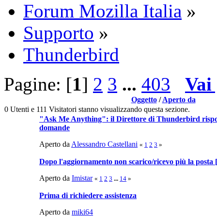
Forum Mozilla Italia
»
Supporto
»
Thunderbird
Pagine: [
1
]
2
3
...
403
Vai
Oggetto
/
Aperto da
0 Utenti e 111 Visitatori stanno visualizzando questa sezione.
"Ask Me Anything": il Direttore di Thunderbird rispo
domande
Aperto da
Alessandro Castellani
«
1
2
3
»
Dopo l'aggiornamento non scarico/ricevo più la pos
Aperto da
Imistar
«
1
2
3
...
14
»
Prima di richiedere assistenza
Aperto da
miki64