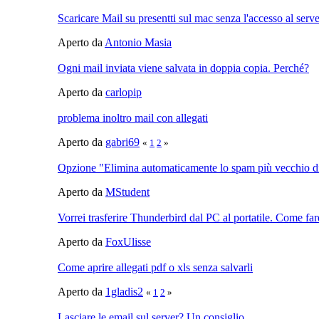
Scaricare Mail su presentti sul mac senza l'accesso al serve
Aperto da
Antonio Masia
Ogni mail inviata viene salvata in doppia copia. Perché?
Aperto da
carlopip
problema inoltro mail con allegati
Aperto da
gabri69
«
1
2
»
Opzione "Elimina automaticamente lo spam più vecchio di
Aperto da
MStudent
Vorrei trasferire Thunderbird dal PC al portatile. Come far
Aperto da
FoxUlisse
Come aprire allegati pdf o xls senza salvarli
Aperto da
1gladis2
«
1
2
»
Lasciare le email sul server? Un consiglio