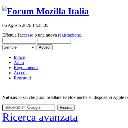
06 Agosto 2026 14:35:05
Effettua l'
accesso
o una nuova
registrazione
.
Indice
Aiuto
Regolamento
Accedi
Registrati
Notizie:
lo sai che puoi installare Firefox anche su dispositivi Apple
Ricerca avanzata