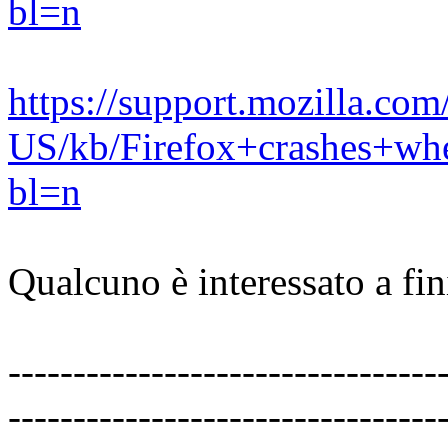
bl=n
https://support.mozilla.com
US/kb/Firefox+crashes+wh
bl=n
Qualcuno è interessato a fin
---------------------------------
---------------------------------