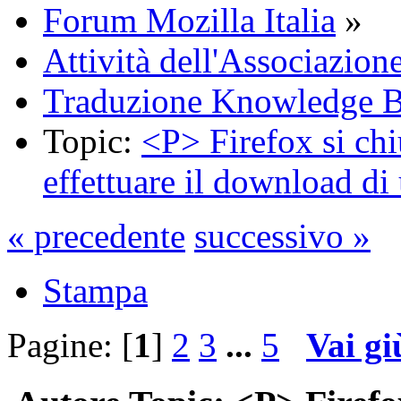
Forum Mozilla Italia
»
Attività dell'Associazion
Traduzione Knowledge 
Topic:
<P> Firefox si chi
effettuare il download di 
« precedente
successivo »
Stampa
Pagine: [
1
]
2
3
...
5
Vai gi