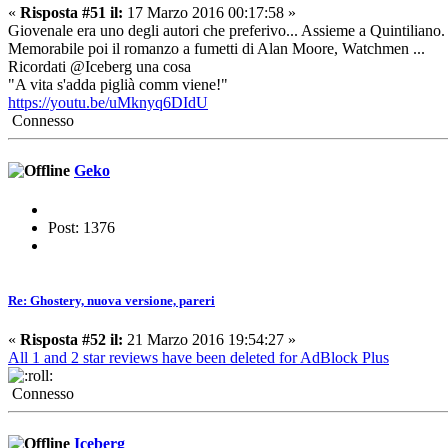
«
Risposta #51 il:
17 Marzo 2016 00:17:58 »
Giovenale era uno degli autori che preferivo... Assieme a Quintiliano.
Memorabile poi il romanzo a fumetti di Alan Moore, Watchmen ...
Ricordati @Iceberg una cosa
"A vita s'adda piglià comm viene!"
https://youtu.be/uMknyq6DIdU
Connesso
Geko
Post: 1376
Re: Ghostery, nuova versione, pareri
«
Risposta #52 il:
21 Marzo 2016 19:54:27 »
All 1 and 2 star reviews have been deleted for AdBlock Plus
Connesso
Iceberg