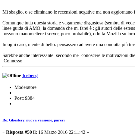
Mi sbaglio, o se eliminano le recensioni negative ma non aggiornano il c
Comunque tutta questa storia è vagamente disgustosa (sembra di vedere
linee guida di AMO, la domanda che mi farei è : gli autori delle esten
possono manomettere i server, poco probabile), o lo fa Mozilla su lor
In ogni caso, niente di bello: pensassero ad avere una condotta più tras
Sarebbe anche interessante -secondo me- conoscere le motivazioni diet
Connesso
Iceberg
Moderatore
Post: 9384
Re: Ghostery, nuova versione, pareri
«
Risposta #50 il:
16 Marzo 2016 22:11:42 »