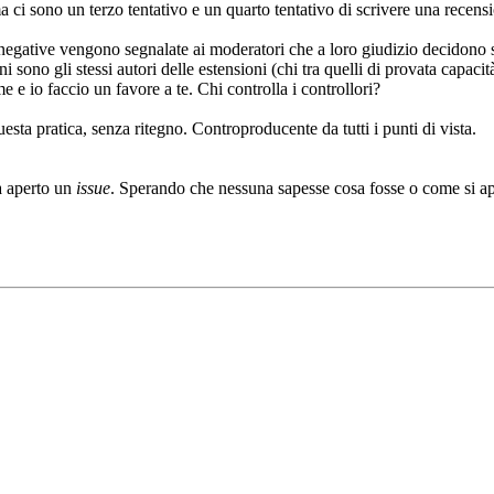
 ci sono un terzo tentativo e un quarto tentativo di scrivere una recens
i negative vengono segnalate ai moderatori che a loro giudizio decidono
ni sono gli stessi autori delle estensioni (chi tra quelli di provata capac
me e io faccio un favore a te. Chi controlla i controllori?
sta pratica, senza ritegno. Controproducente da tutti i punti di vista.
a aperto un
issue
. Sperando che nessuna sapesse cosa fosse o come si apr