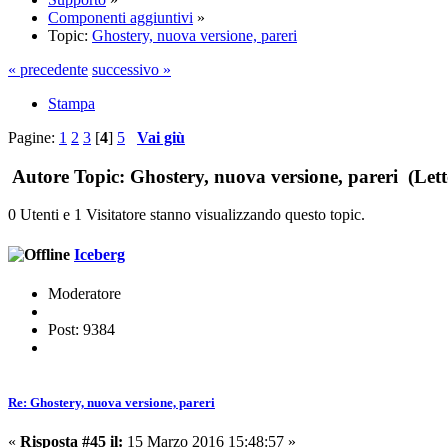
Componenti aggiuntivi
»
Topic:
Ghostery, nuova versione, pareri
« precedente
successivo »
Stampa
Pagine:
1
2
3
[
4
]
5
Vai giù
Autore
Topic: Ghostery, nuova versione, pareri (Lett
0 Utenti e 1 Visitatore stanno visualizzando questo topic.
Iceberg
Moderatore
Post: 9384
Re: Ghostery, nuova versione, pareri
«
Risposta #45 il:
15 Marzo 2016 15:48:57 »