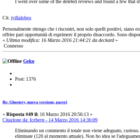
I went over some of the deleted reviews and found a few that s
Cit.
jvillalobos
Personalmente ritengo che i riscontri, non solo quelli positivi, siano es
offrire pari opportunità di esprimere il proprio disaccordo. Sono dispo
«
Ultima modifica: 16 Marzo 2016 21:44:21 da deckard
»
Connesso
Geko
Post: 1376
Re: Ghostery, nuova versione, pareri
«
Risposta #49 il:
16 Marzo 2016 20:56:13 »
Citazione da: Iceberg - 14 Marzo 2016 14:36:09
Eliminando un commento il totale non viene adeguato, curioso. Dal
eliminate (120 al momento attuale). Non ho idea se l'adeguamento 