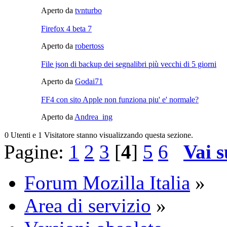
Aperto da
tvnturbo
Firefox 4 beta 7
Aperto da
robertoss
File json di backup dei segnalibri più vecchi di 5 giorni
Aperto da
Godai71
FF4 con sito Apple non funziona piu' e' normale?
Aperto da
Andrea_ing
0 Utenti e 1 Visitatore stanno visualizzando questa sezione.
Pagine:
1
2
3
[
4
]
5
6
Vai s
Forum Mozilla Italia
»
Area di servizio
»