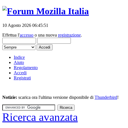
10 Agosto 2026 06:45:51
Effettua l'
accesso
o una nuova
registrazione
.
Indice
Aiuto
Regolamento
Accedi
Registrati
Notizie:
scarica ora l'ultima versione disponibile di
Thunderbird
!
Ricerca avanzata