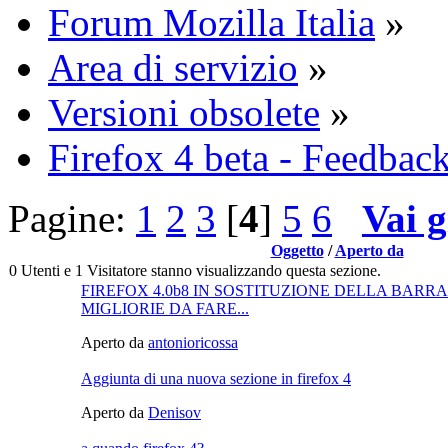
Forum Mozilla Italia
»
Area di servizio
»
Versioni obsolete
»
Firefox 4 beta - Feedba
Pagine:
1
2
3
[
4
]
5
6
Vai g
Oggetto
/
Aperto da
0 Utenti e 1 Visitatore stanno visualizzando questa sezione.
FIREFOX 4.0b8 IN SOSTITUZIONE DELLA BARRA
MIGLIORIE DA FARE...
Aperto da
antonioricossa
Aggiunta di una nuova sezione in firefox 4
Aperto da
Denisov