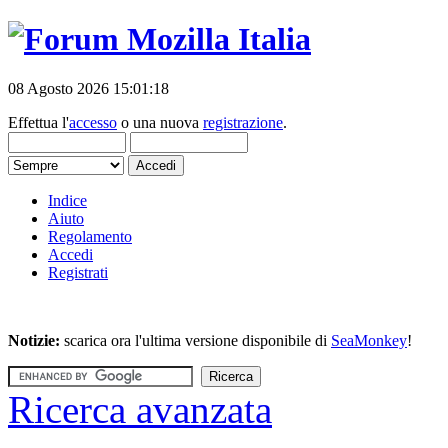
08 Agosto 2026 15:01:18
Effettua l'
accesso
o una nuova
registrazione
.
Indice
Aiuto
Regolamento
Accedi
Registrati
Notizie:
scarica ora l'ultima versione disponibile di
SeaMonkey
!
Ricerca avanzata