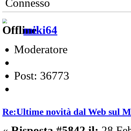
Connesso
miki64
Moderatore
Post: 36773
Re:Ultime novità dal Web sul 
«
Risposta #5842 il:
28 Feb