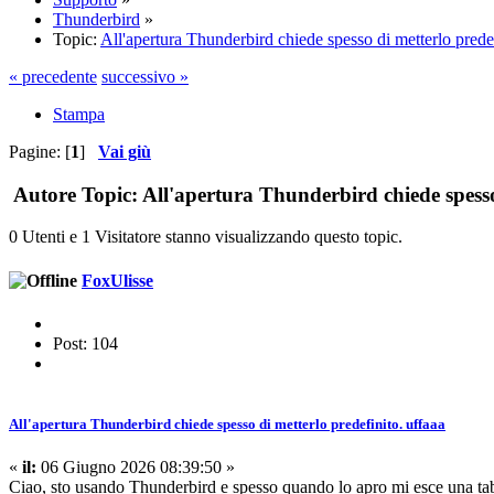
Thunderbird
»
Topic:
All'apertura Thunderbird chiede spesso di metterlo predef
« precedente
successivo »
Stampa
Pagine: [
1
]
Vai giù
Autore
Topic: All'apertura Thunderbird chiede spesso 
0 Utenti e 1 Visitatore stanno visualizzando questo topic.
FoxUlisse
Post: 104
All'apertura Thunderbird chiede spesso di metterlo predefinito. uffaaa
«
il:
06 Giugno 2026 08:39:50 »
Ciao, sto usando Thunderbird e spesso quando lo apro mi esce una tabel