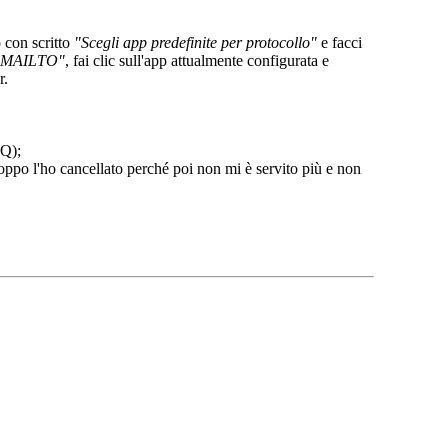
o con scritto
"Scegli app predefinite per protocollo"
e facci
"MAILTO"
, fai clic sull'app attualmente configurata e
r.
AQ);
ppo l'ho cancellato perché poi non mi è servito più e non