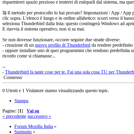
risparmierei spazio prezioso e tenterei di estirparli dal sistema, ma que
3)
Il metodo per protocollo lo hai provato? Impostazioni / App / App pr
clic sopra. L'elenco è lungo e in ordine alfabetico: scorri verso il bass
seleziona Thunderbird dalla lista: questo costringerà Windows ad aprir
E riavvia il sistema operativo, non si sa mai.
Se non dovesse funzionare, occorre seguire due strade diverse:
- creazione di un
nuovo profilo di Thunderbird
da rendere predefinito p
- oppure installare uno di quei programmini che rendono predefinita 
ricordo come si chiamasse...
--
-
Thunderbird fa tante cose per te. Fai una sola cosa TU per Thunderb
Connesso
0 Utenti e 1 Visitatore stanno visualizzando questo topic.
Stampa
Pagine: [
1
]
Vai su
« precedente
successivo »
Forum Mozilla Italia
»
Supporto
»