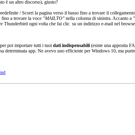
sto è un altro discorso), giusto?
edefinite / Scorri la pagina verso il basso fino a trovare il collegament
o fino a trovare la voce
"MAILTO"
nella colonna di sinistra. Accanto a
e Thunderbird ogni volta che fai clic su un indirizzo e-mail nel browse
er poi importare tutti i tuoi
dati indispensabili
(esiste una apposita F
una determinata app. Ne avevo uno efficiente per Windows 10, ma purtro
ird