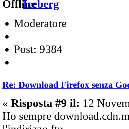
Iceberg
Moderatore
Post: 9384
Re: Download Firefox senza Goo
«
Risposta #9 il:
12 Novemb
Ho sempre download.cdn.mo
l'indirizzo ftp.