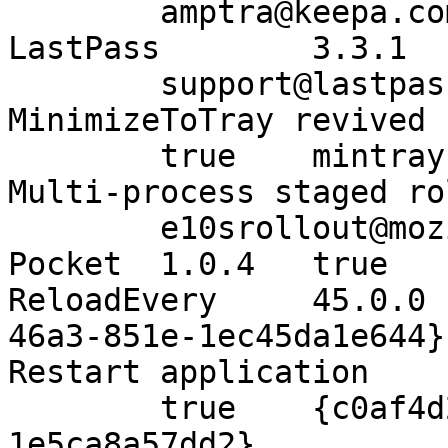
amptra@keepa.co
LastPass
3.3.1
support@lastpas
MinimizeToTray revived 
true
mintray
Multi-process staged ro
e10srollout@moz
Pocket
1.0.4
true
ReloadEvery
45.0.0
46a3-851e-1ec45da1e644}
Restart application
true
{c0af4d
1e5ca8a57dd2}