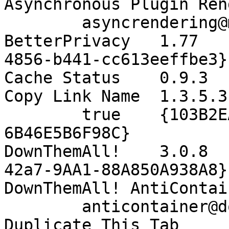
Asynchronous Plugin Ren
asyncrendering@
BetterPrivacy
1.77
4856-b441-cc613eeffbe3}
Cache Status
0.9.3
Copy Link Name
1.3.5.3
true
{103B2E
6B46E5B6F98C}
DownThemAll!
3.0.8
42a7-9AA1-88A850A938A8}
DownThemAll! AntiContai
anticontainer@d
Duplicate This Tab