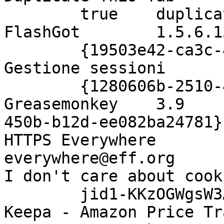
true
duplica
FlashGot
1.5.6.1
{19503e42-ca3c-
Gestione sessioni
{1280606b-2510-
Greasemonkey
3.9
450b-b12d-ee082ba24781}
HTTPS Everywhere
everywhere@eff.org
I don't care about cook
jid1-KKzOGWgsW3
Keepa - Amazon Price Tr