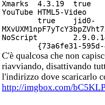
Xmarks
4.3.19
true
YouTube HTML5-Video
true
jid0-
MXvUXM1npF7yTcY3bpZVht7
NoScript
2.9.0.1
{73a6fe31-595d-
C'è qualcosa che non capisc
riavviando, disattivando tu
l'indirizzo dove scaricarlo 
http://imgbox.com/bC5KL