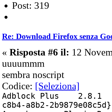
Post: 319
Re: Download Firefox senza Goo
«
Risposta #6 il:
12 Novemb
uuuummm
sembra noscript
Codice:
[Seleziona]
Adblock Plus
2.8.1
c8b4-a8b2-2b9879e08c5d}