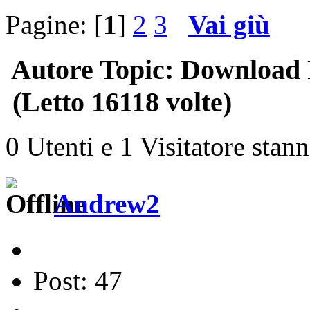
Pagine: [
1
]
2
3
Vai giù
Autore
Topic: Download F
(Letto 16118 volte)
0 Utenti e 1 Visitatore stan
Andrew2
Post: 47