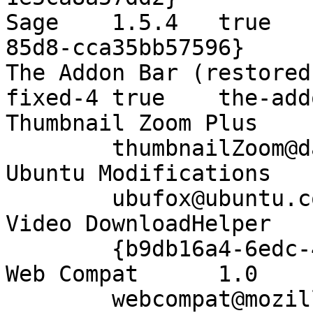
Sage
1.5.4
true
85d8-cca35bb57596}
The Addon Bar (restored
fixed-4
true
the-add
Thumbnail Zoom Plus
thumbnailZoom@d
Ubuntu Modifications
ubufox@ubuntu.c
Video DownloadHelper
{b9db16a4-6edc-
Web Compat
1.0
webcompat@mozil