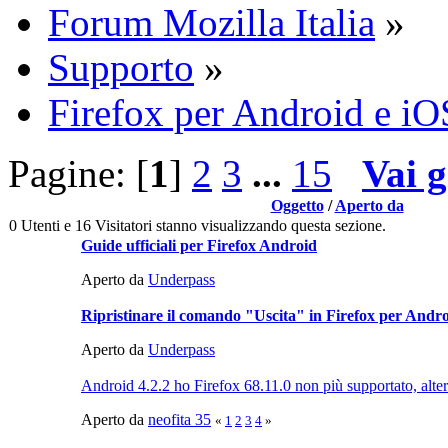
Forum Mozilla Italia
»
Supporto
»
Firefox per Android e iO
Pagine: [
1
]
2
3
...
15
Vai g
Oggetto
/
Aperto da
0 Utenti e 16 Visitatori stanno visualizzando questa sezione.
Guide ufficiali per Firefox Android
Aperto da
Underpass
Ripristinare il comando "Uscita" in Firefox per Andr
Aperto da
Underpass
Android 4.2.2 ho Firefox 68.11.0 non più supportato, alter
Aperto da
neofita 35
«
1
2
3
4
»