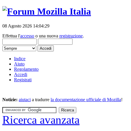
08 Agosto 2026 14:04:29
Effettua l'
accesso
o una nuova
registrazione
.
Indice
Aiuto
Regolamento
Accedi
Registrati
Notizie:
aiutaci
a tradurre
la documentazione ufficiale di Mozilla
!
Ricerca avanzata