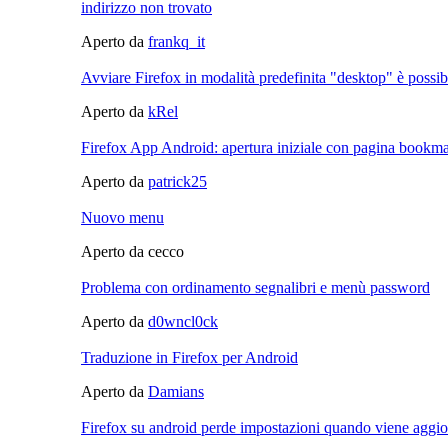
indirizzo non trovato
Aperto da
frankq_it
Avviare Firefox in modalità predefinita "desktop" è possib
Aperto da
kRel
Firefox App Android: apertura iniziale con pagina bookm
Aperto da
patrick25
Nuovo menu
Aperto da cecco
Problema con ordinamento segnalibri e menù password
Aperto da
d0wncl0ck
Traduzione in Firefox per Android
Aperto da
Damians
Firefox su android perde impostazioni quando viene aggio