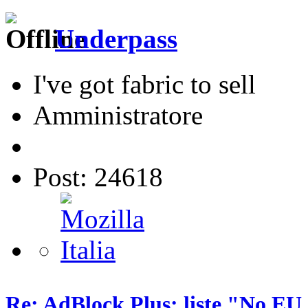
Underpass
I've got fabric to sell
Amministratore
Post: 24618
Re: AdBlock Plus: liste "No EU 