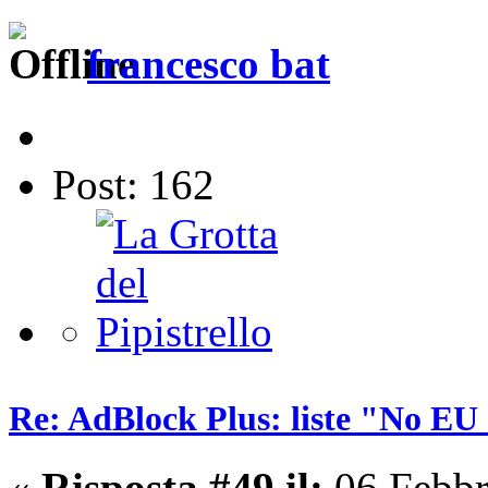
francesco bat
Post: 162
Re: AdBlock Plus: liste "No EU 
«
Risposta #49 il:
06 Febbr