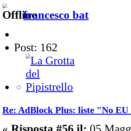
francesco bat
Post: 162
Re: AdBlock Plus: liste "No EU 
«
Risposta #56 il:
05 Maggi