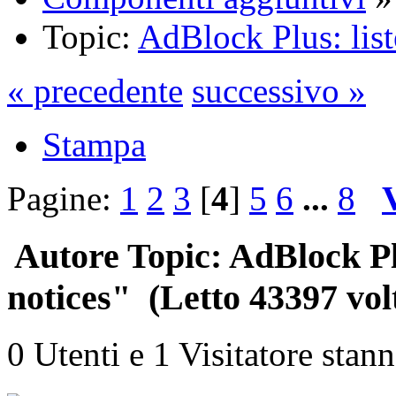
Topic:
AdBlock Plus: lis
« precedente
successivo »
Stampa
Pagine:
1
2
3
[
4
]
5
6
...
8
Autore
Topic: AdBlock Pl
notices" (Letto 43397 vol
0 Utenti e 1 Visitatore stan