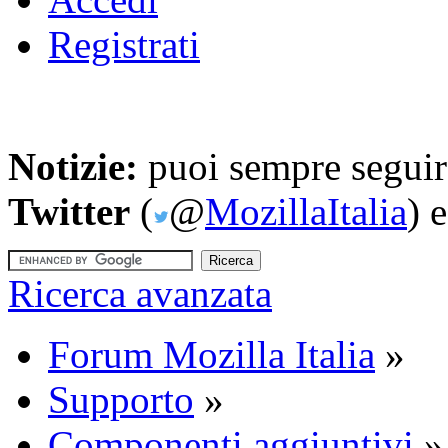
Registrati
Notizie:
puoi sempre seguire
Twitter
(
@
MozillaItalia
) 
Ricerca avanzata
Forum Mozilla Italia
»
Supporto
»
Componenti aggiuntivi
»