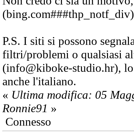
Non credo ci sia un motivo, o
(bing.com###thp_notf_div)
P.S. I siti si possono segnala
filtri/problemi o qualsiasi a
(info@kiboke-studio.hr), l
anche l'italiano.
«
Ultima modifica: 05 Mag
Ronnie91
»
Connesso