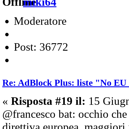
miki64
Moderatore
Post: 36772
Re: AdBlock Plus: liste "No EU 
«
Risposta #19 il:
15 Giugn
@francesco bat: occhio che l
direttiva europea, maggiori