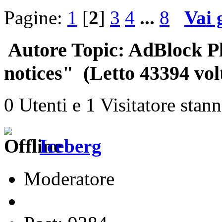
Pagine:
1
[
2
]
3
4
...
8
Vai 
Autore
Topic: AdBlock Pl
notices" (Letto 43394 vol
0 Utenti e 1 Visitatore stan
Iceberg
Moderatore