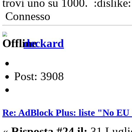
trovi uno su 1000.
Connesso
deckard
Post: 3908
Re: AdBlock Plus: liste "No EU 
«
Risposta #24 il:
31 Lugli