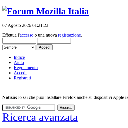
07 Agosto 2026 01:21:23
Effettua l'
accesso
o una nuova
registrazione
.
Indice
Aiuto
Regolamento
Accedi
Registrati
Notizie:
lo sai che puoi installare Firefox anche su dispositivi Apple
Ricerca avanzata