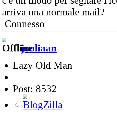
c'è un modo per segnare l'i
arriva una normale mail?
Connesso
jooliaan
Lazy Old Man
Post: 8532