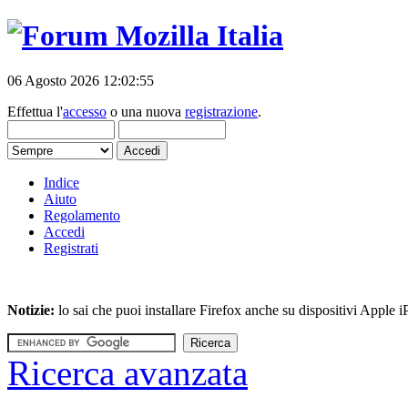
06 Agosto 2026 12:02:55
Effettua l'
accesso
o una nuova
registrazione
.
Indice
Aiuto
Regolamento
Accedi
Registrati
Notizie:
lo sai che puoi installare Firefox anche su dispositivi Apple
Ricerca avanzata