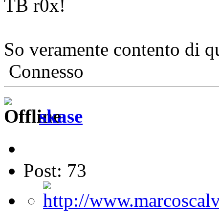
TB r0x!
So veramente contento di q
Connesso
skase
Post: 73