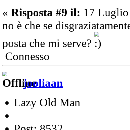
«
Risposta #9 il:
17 Luglio
no è che se disgraziatament
posta che mi serve?
Connesso
jooliaan
Lazy Old Man
Post: 8532