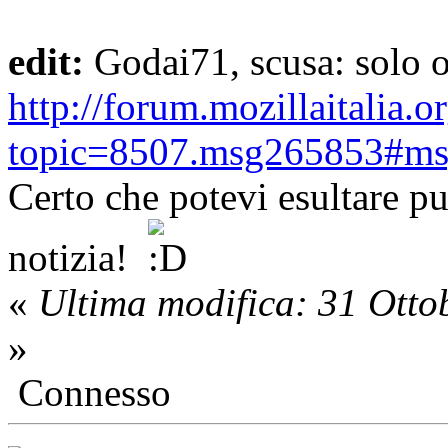
edit:
Godai71, scusa: solo o
http://forum.mozillaitalia.o
topic=8507.msg265853#m
Certo che potevi esultare pur
notizia!
«
Ultima modifica: 31 Otto
»
Connesso