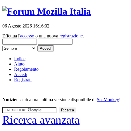
06 Agosto 2026 16:16:02
Effettua l'
accesso
o una nuova
registrazione
.
Indice
Aiuto
Regolamento
Accedi
Registrati
Notizie:
scarica ora l'ultima versione disponibile di
SeaMonkey
!
Ricerca avanzata