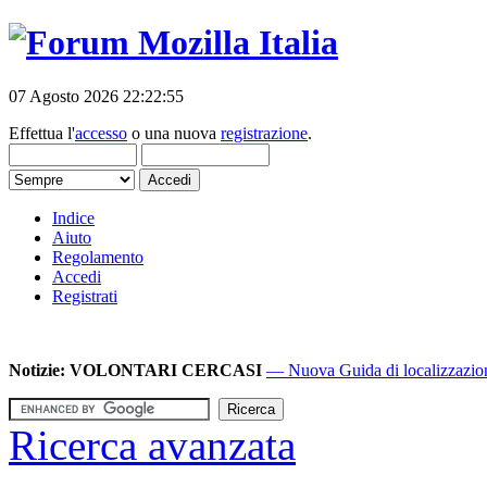
07 Agosto 2026 22:22:55
Effettua l'
accesso
o una nuova
registrazione
.
Indice
Aiuto
Regolamento
Accedi
Registrati
Notizie:
VOLONTARI CERCASI
— Nuova Guida di localizzazione
Ricerca avanzata