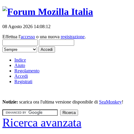
08 Agosto 2026 14:08:12
Effettua l'
accesso
o una nuova
registrazione
.
Indice
Aiuto
Regolamento
Accedi
Registrati
Notizie:
scarica ora l'ultima versione disponibile di
SeaMonkey
!
Ricerca avanzata