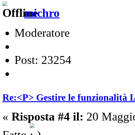
michro
Moderatore
Post: 23254
Re:<P> Gestire le funzionalità I
«
Risposta #4 il:
20 Maggio
Fatto