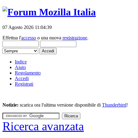
07 Agosto 2026 11:04:39
Effettua l'
accesso
o una nuova
registrazione
.
Indice
Aiuto
Regolamento
Accedi
Registrati
Notizie:
scarica ora l'ultima versione disponibile di
Thunderbird
!
Ricerca avanzata