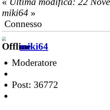
«
Ultima modifica: 22 Nov
miki64
»
Connesso
miki64
Moderatore
Post: 36772