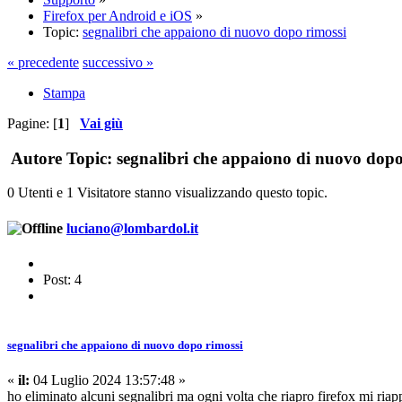
Firefox per Android e iOS
»
Topic:
segnalibri che appaiono di nuovo dopo rimossi
« precedente
successivo »
Stampa
Pagine: [
1
]
Vai giù
Autore
Topic: segnalibri che appaiono di nuovo dopo
0 Utenti e 1 Visitatore stanno visualizzando questo topic.
luciano@lombardol.it
Post: 4
segnalibri che appaiono di nuovo dopo rimossi
«
il:
04 Luglio 2024 13:57:48 »
ho eliminato alcuni segnalibri ma ogni volta che riapro firefox mi ria