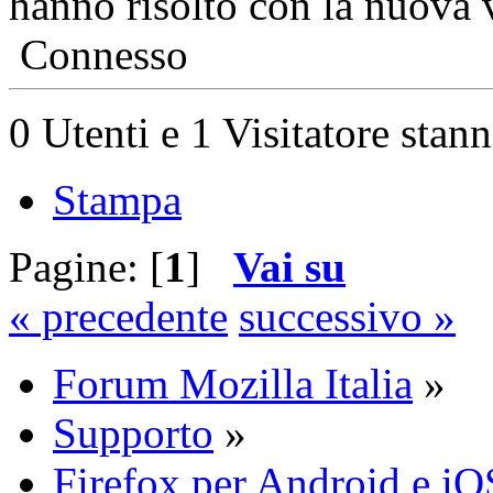
hanno risolto con la nuova 
Connesso
0 Utenti e 1 Visitatore stan
Stampa
Pagine: [
1
]
Vai su
« precedente
successivo »
Forum Mozilla Italia
»
Supporto
»
Firefox per Android e iO