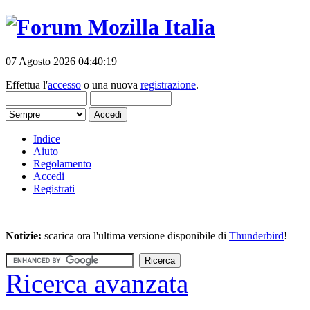
07 Agosto 2026 04:40:19
Effettua l'
accesso
o una nuova
registrazione
.
Indice
Aiuto
Regolamento
Accedi
Registrati
Notizie:
scarica ora l'ultima versione disponibile di
Thunderbird
!
Ricerca avanzata