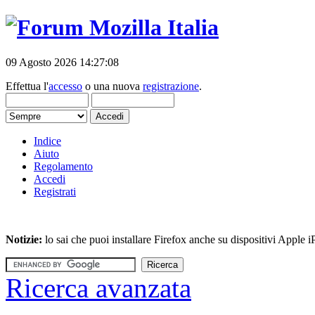
09 Agosto 2026 14:27:08
Effettua l'
accesso
o una nuova
registrazione
.
Indice
Aiuto
Regolamento
Accedi
Registrati
Notizie:
lo sai che puoi installare Firefox anche su dispositivi Apple
Ricerca avanzata