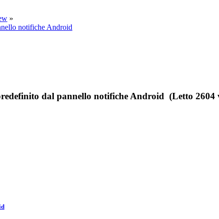
iew
»
nello notifiche Android
edefinito dal pannello notifiche Android (Letto 2604 v
id