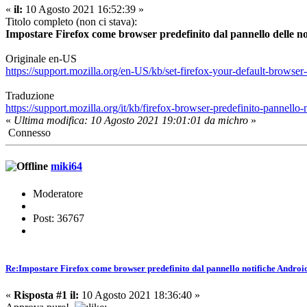
«
il:
10 Agosto 2021 16:52:39 »
Titolo completo (non ci stava):
Impostare Firefox come browser predefinito dal pannello delle n
Originale en-US
https://support.mozilla.org/en-US/kb/set-firefox-your-default-browser-
Traduzione
https://support.mozilla.org/it/kb/firefox-browser-predefinito-pannello-
«
Ultima modifica: 10 Agosto 2021 19:01:01 da michro
»
Connesso
miki64
Moderatore
Post: 36767
Re:Impostare Firefox come browser predefinito dal pannello notifiche Androi
«
Risposta #1 il:
10 Agosto 2021 18:36:40 »