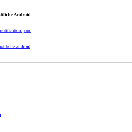
otifiche Android
notification-pane
notifiche-android
d