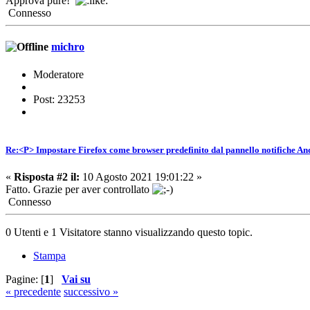
Approva pure!
Connesso
michro
Moderatore
Post: 23253
Re:<P> Impostare Firefox come browser predefinito dal pannello notifiche An
«
Risposta #2 il:
10 Agosto 2021 19:01:22 »
Fatto. Grazie per aver controllato
Connesso
0 Utenti e 1 Visitatore stanno visualizzando questo topic.
Stampa
Pagine: [
1
]
Vai su
« precedente
successivo »