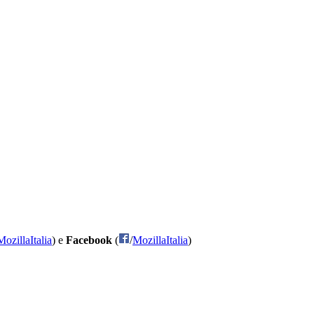
MozillaItalia
) e
Facebook
(
/
MozillaItalia
)