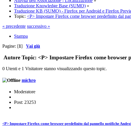
Attività dell'Associazione - Localizzazione
»
Traduzione Knowledge Base (SUMO)
»
Traduzione KB (SUMO) - Firefox per Android e Firefox Prev
Topic:
<P> Impostare Firefox come browser predefinito dal pan
« precedente
successivo »
Stampa
Pagine: [
1
]
Vai giù
Autore
Topic: <P> Impostare Firefox come browser pr
0 Utenti e 1 Visitatore stanno visualizzando questo topic.
michro
Moderatore
Post: 23253
<P> Impostare Firefox come browser predefinito dal pannello notifiche Andro