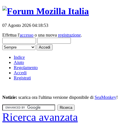
07 Agosto 2026 04:18:53
Effettua l'
accesso
o una nuova
registrazione
.
Indice
Aiuto
Regolamento
Accedi
Registrati
Notizie:
scarica ora l'ultima versione disponibile di
SeaMonkey
!
Ricerca avanzata