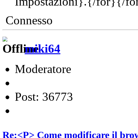
Impostazioni}.{/for}{/fo
Connesso
miki64
Moderatore
Post: 36773
Re:<P> Come modificare il brow