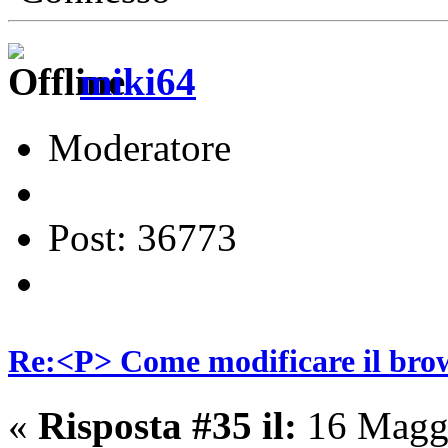
miki64
Moderatore
Post: 36773
Re:<P> Come modificare il brow
«
Risposta #35 il:
16 Maggi