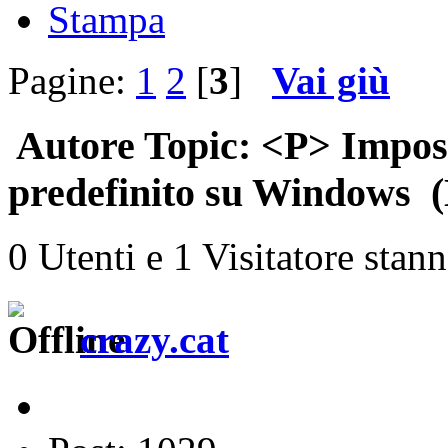
Stampa
Pagine:
1
2
[
3
]
Vai giù
Autore
Topic: <P> Impos
predefinito su Windows (L
0 Utenti e 1 Visitatore stan
crazy.cat