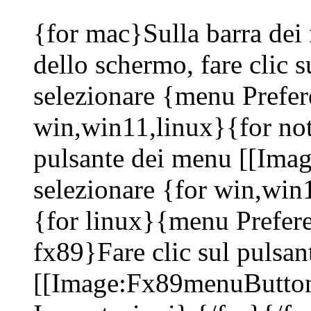
{for mac}Sulla barra dei 
dello schermo, fare clic 
selezionare {menu Prefer
win,win11,linux}{for not
pulsante dei menu [[Ima
selezionare {for win,wi
{for linux}{menu Prefere
fx89}Fare clic sul pulsa
[[Image:Fx89menuButton]