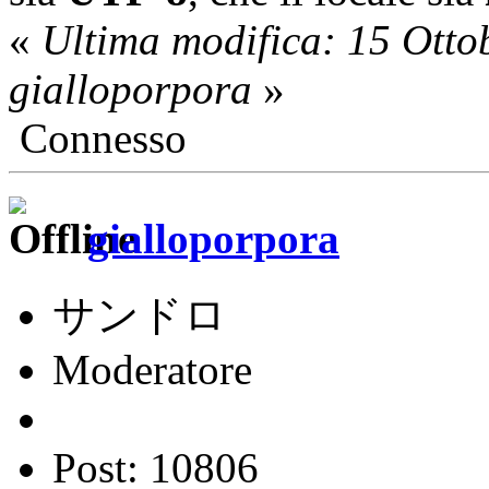
«
Ultima modifica: 15 Otto
gialloporpora
»
Connesso
gialloporpora
サンドロ
Moderatore
Post: 10806