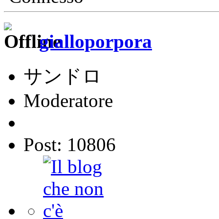
gialloporpora
サンドロ
Moderatore
Post: 10806