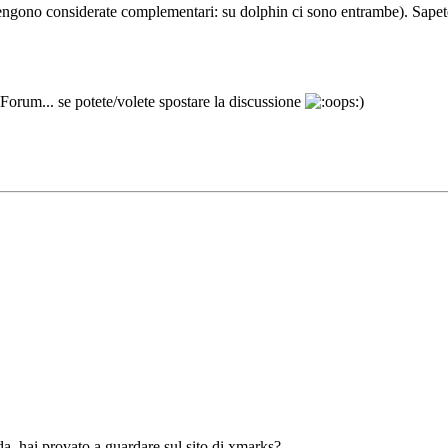
vengono considerate complementari: su dolphin ci sono entrambe). Sapete
 Forum... se potete/volete spostare la discussione
)
nda, hai provato a guardare sul sito di xmarks?