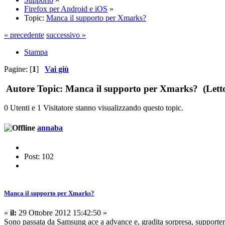
Firefox per Android e iOS
»
Topic:
Manca il supporto per Xmarks?
« precedente
successivo »
Stampa
Pagine: [
1
]
Vai giù
Autore
Topic: Manca il supporto per Xmarks? (Letto
0 Utenti e 1 Visitatore stanno visualizzando questo topic.
annaba
Post: 102
Manca il supporto per Xmarks?
«
il:
29 Ottobre 2012 15:42:50 »
Sono passata da Samsung ace a advance e, gradita sorpresa, supporte