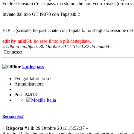
Fra le estensioni c'è lastpass, ma strano che non vedo xmaks (ormai 
Inviato dal mio GT-I9070 con Tapatalk 2
EDIT: (scusate, ho pasticciato con Tapatalk: ho sbagliato sessione del
edit by miki64:
ho reso il titolo più dettagliato.
«
Ultima modifica: 30 Ottobre 2012 10:29:32 da miki64
»
Connesso
Underpass
I've got fabric to sell
Amministratore
Post: 24618
Re: xmarks?
«
Risposta #1 il:
29 Ottobre 2012 15:52:37 »
A parte il fatto che forse hai sbagliato sezione in cui inserire la doma