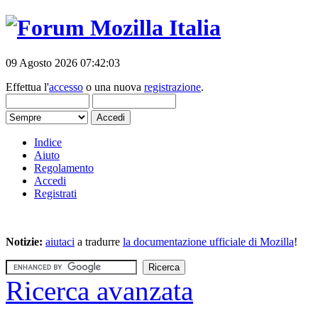
09 Agosto 2026 07:42:03
Effettua l'
accesso
o una nuova
registrazione
.
Indice
Aiuto
Regolamento
Accedi
Registrati
Notizie:
aiutaci
a tradurre
la documentazione ufficiale di Mozilla
!
Ricerca avanzata