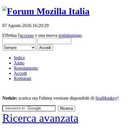
07 Agosto 2026 16:20:29
Effettua l'
accesso
o una nuova
registrazione
.
Indice
Aiuto
Regolamento
Accedi
Registrati
Notizie:
scarica ora l'ultima versione disponibile di
SeaMonkey
!
Ricerca avanzata