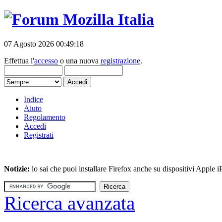
07 Agosto 2026 00:49:18
Effettua l'
accesso
o una nuova
registrazione
.
Indice
Aiuto
Regolamento
Accedi
Registrati
Notizie:
lo sai che puoi installare Firefox anche su dispositivi Apple
Ricerca avanzata