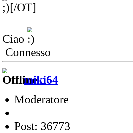
[/OT]
Ciao
Connesso
miki64
Moderatore
Post: 36773