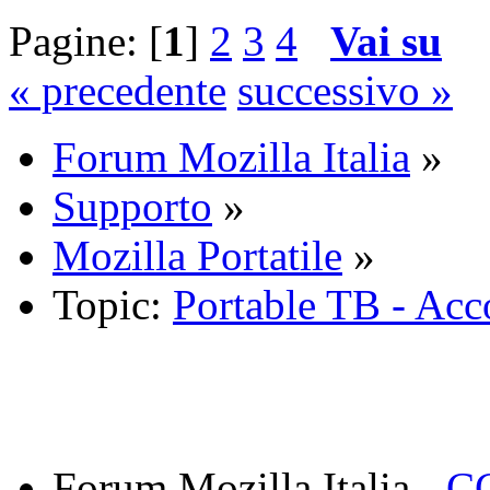
Pagine: [
1
]
2
3
4
Vai su
« precedente
successivo »
Forum Mozilla Italia
»
Supporto
»
Mozilla Portatile
»
Topic:
Portable TB - Ac
Forum Mozilla Italia -
CC