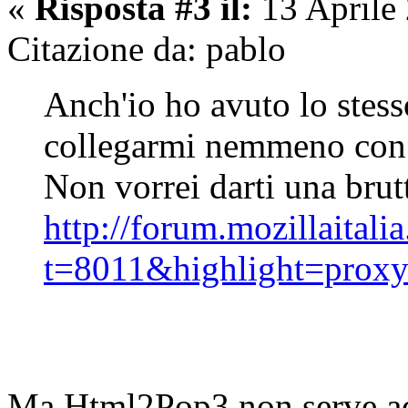
«
Risposta #3 il:
13 Aprile
Citazione da: pablo
Anch'io ho avuto lo stes
collegarmi nemmeno con 
Non vorrei darti una brutt
http://forum.mozillaitali
t=8011&highlight=prox
Ma Html2Pop3 non serve ad