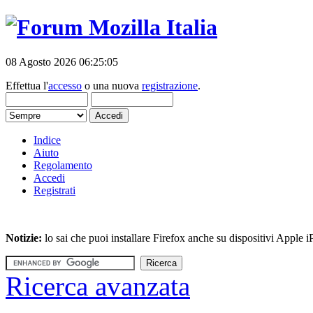
08 Agosto 2026 06:25:05
Effettua l'
accesso
o una nuova
registrazione
.
Indice
Aiuto
Regolamento
Accedi
Registrati
Notizie:
lo sai che puoi installare Firefox anche su dispositivi Apple
Ricerca avanzata