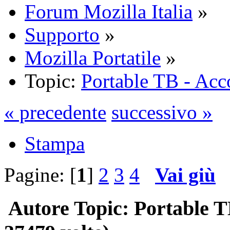
Forum Mozilla Italia
»
Supporto
»
Mozilla Portatile
»
Topic:
Portable TB - Ac
« precedente
successivo »
Stampa
Pagine: [
1
]
2
3
4
Vai giù
Autore
Topic: Portable T