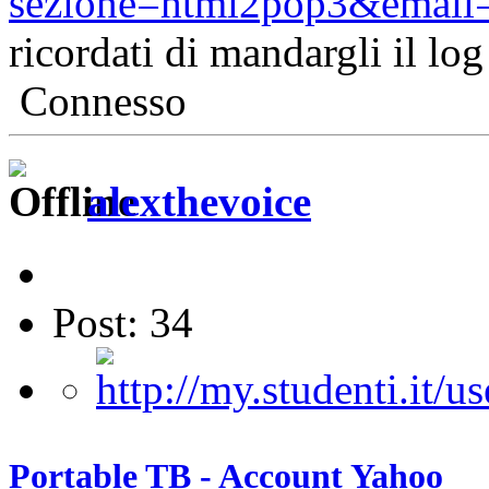
sezione=html2pop3&email=
ricordati di mandargli il log
Connesso
alexthevoice
Post: 34
Portable TB - Account Yahoo