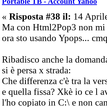
Portable TB - Account Yahoo
«
Risposta #38 il:
14 April
Ma con Html2Pop3 non mi s
ora sto usando Ypops... cmq
Ribadisco anche la domanda 
si è persa x strada:
Che differenza c'è tra la ve
e quella fissa? Xkè io ce l 
l'ho copiato in C:\ e non cam