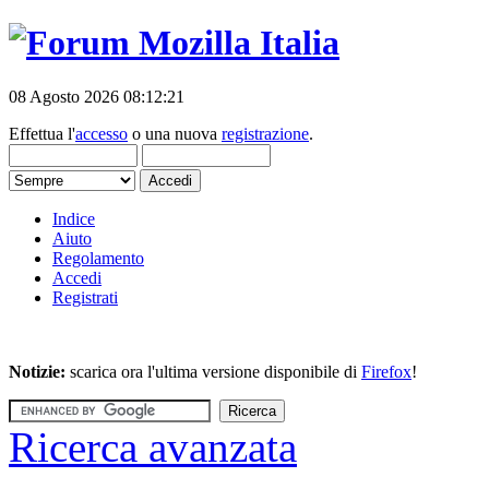
08 Agosto 2026 08:12:21
Effettua l'
accesso
o una nuova
registrazione
.
Indice
Aiuto
Regolamento
Accedi
Registrati
Notizie:
scarica ora l'ultima versione disponibile di
Firefox
!
Ricerca avanzata