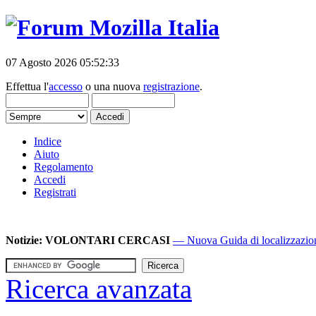
07 Agosto 2026 05:52:33
Effettua l'
accesso
o una nuova
registrazione
.
Indice
Aiuto
Regolamento
Accedi
Registrati
Notizie:
VOLONTARI CERCASI
— Nuova Guida di localizzazione
Ricerca avanzata