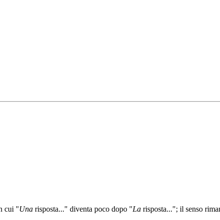
n cui "
Una
risposta..." diventa poco dopo "
La
risposta..."; il senso rim