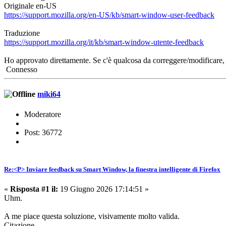
Originale en-US
https://support.mozilla.org/en-US/kb/smart-window-user-feedback
Traduzione
https://support.mozilla.org/it/kb/smart-window-utente-feedback
Ho approvato direttamente. Se c'è qualcosa da correggere/modificare,
Connesso
miki64
Moderatore
Post: 36772
Re:<P> Inviare feedback su Smart Window, la finestra intelligente di Firefox
«
Risposta #1 il:
19 Giugno 2026 17:14:51 »
Uhm.
A me piace questa soluzione, visivamente molto valida.
Citazione