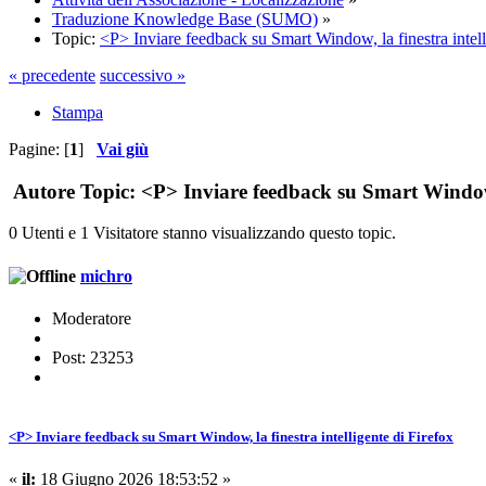
Traduzione Knowledge Base (SUMO)
»
Topic:
<P> Inviare feedback su Smart Window, la finestra intell
« precedente
successivo »
Stampa
Pagine: [
1
]
Vai giù
Autore
Topic: <P> Inviare feedback su Smart Window, l
0 Utenti e 1 Visitatore stanno visualizzando questo topic.
michro
Moderatore
Post: 23253
<P> Inviare feedback su Smart Window, la finestra intelligente di Firefox
«
il:
18 Giugno 2026 18:53:52 »