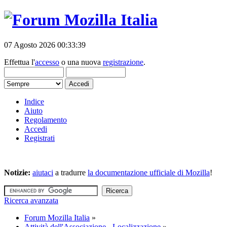
07 Agosto 2026 00:33:39
Effettua l'
accesso
o una nuova
registrazione
.
Indice
Aiuto
Regolamento
Accedi
Registrati
Notizie:
aiutaci
a tradurre
la documentazione ufficiale di Mozilla
!
Ricerca avanzata
Forum Mozilla Italia
»
Attività dell'Associazione - Localizzazione
»