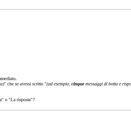
mmediato.
ta)
" che se avessi scritto "
(ad esempio,
cinque
messaggi di botta e rispo
a" o "La risposta"?