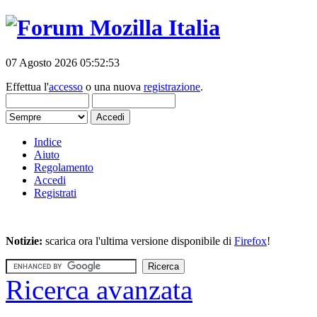
07 Agosto 2026 05:52:53
Effettua l'
accesso
o una nuova
registrazione
.
Indice
Aiuto
Regolamento
Accedi
Registrati
Notizie:
scarica ora l'ultima versione disponibile di
Firefox
!
Ricerca avanzata