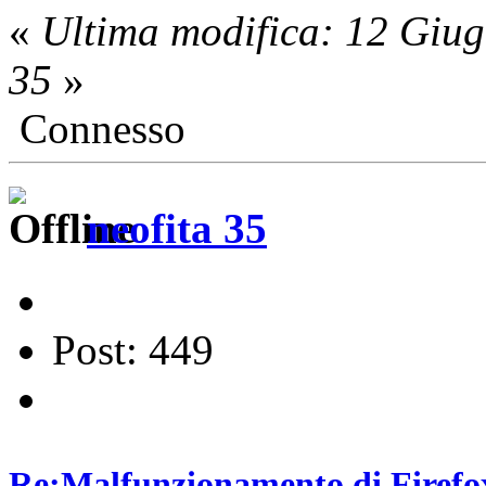
«
Ultima modifica: 12 Giug
35
»
Connesso
neofita 35
Post: 449
Re:Malfunzionamento di Firefox 