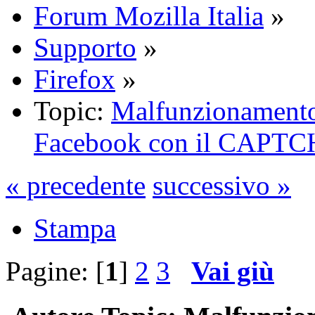
Forum Mozilla Italia
»
Supporto
»
Firefox
»
Topic:
Malfunzionamento 
Facebook con il CAPT
« precedente
successivo »
Stampa
Pagine: [
1
]
2
3
Vai giù