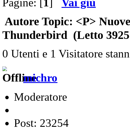
Pagine: [
1
]
Vai giù
Autore
Topic: <P> Nuove 
Thunderbird (Letto 3925 
0 Utenti e 1 Visitatore stan
michro
Moderatore
Post: 23254