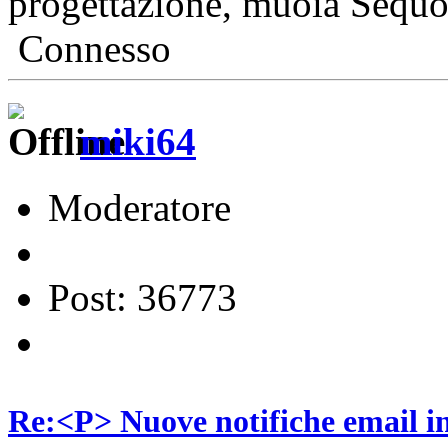
progettazione, muoia Sequoia 
Connesso
miki64
Moderatore
Post: 36773
Re:<P> Nuove notifiche email 