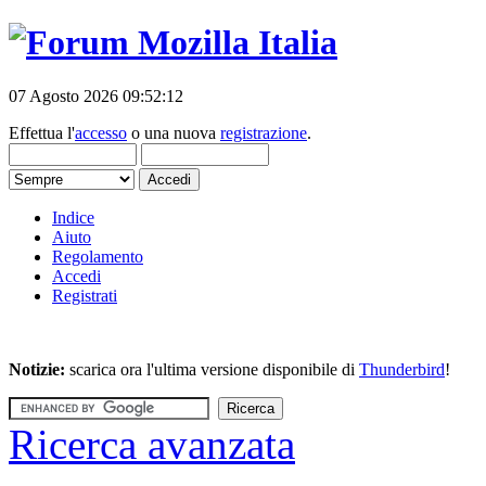
07 Agosto 2026 09:52:12
Effettua l'
accesso
o una nuova
registrazione
.
Indice
Aiuto
Regolamento
Accedi
Registrati
Notizie:
scarica ora l'ultima versione disponibile di
Thunderbird
!
Ricerca avanzata