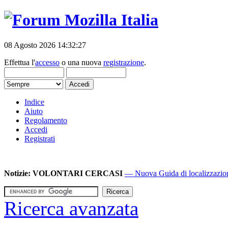
08 Agosto 2026 14:32:27
Effettua l'
accesso
o una nuova
registrazione
.
Indice
Aiuto
Regolamento
Accedi
Registrati
Notizie:
VOLONTARI CERCASI
— Nuova Guida di localizzazione
Ricerca avanzata