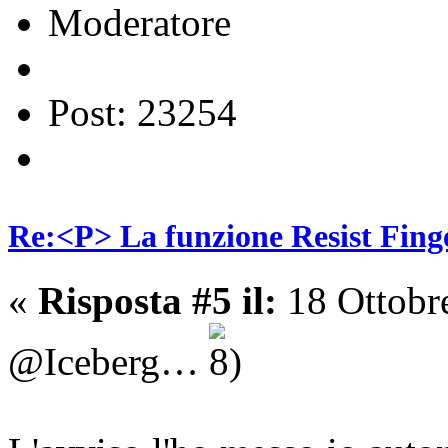
Moderatore
Post: 23254
Re:<P> La funzione Resist Fing
«
Risposta #5 il:
18 Ottobr
@Iceberg…