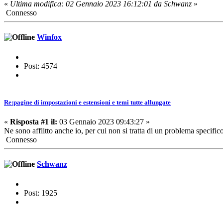
«
Ultima modifica: 02 Gennaio 2023 16:12:01 da Schwanz
»
Connesso
Winfox
Post: 4574
Re:pagine di impostazioni e estensioni e temi tutte allungate
«
Risposta #1 il:
03 Gennaio 2023 09:43:27 »
Ne sono afflitto anche io, per cui non si tratta di un problema specifico
Connesso
Schwanz
Post: 1925