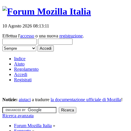
10 Agosto 2026 08:13:11
Effettua l'
accesso
o una nuova
registrazione
.
Indice
Aiuto
Regolamento
Accedi
Registrati
Notizie:
aiutaci
a tradurre
la documentazione ufficiale di Mozilla
!
Ricerca avanzata
Forum Mozilla Italia
»
Supporto
»