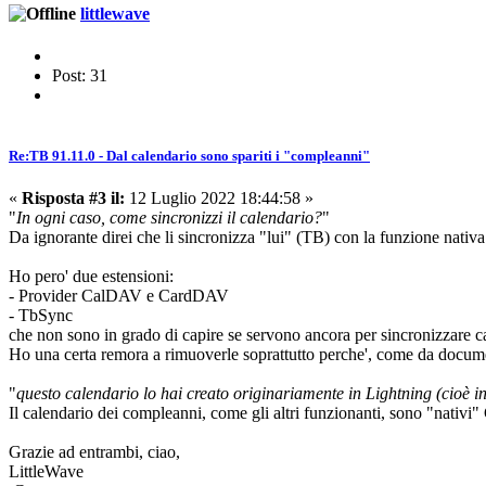
littlewave
Post: 31
Re:TB 91.11.0 - Dal calendario sono spariti i "compleanni"
«
Risposta #3 il:
12 Luglio 2022 18:44:58 »
"
In ogni caso, come sincronizzi il calendario?
"
Da ignorante direi che li sincronizza "lui" (TB) con la funzione nativa
Ho pero' due estensioni:
- Provider CalDAV e CardDAV
- TbSync
che non sono in grado di capire se servono ancora per sincronizzare cal
Ho una certa remora a rimuoverle soprattutto perche', come da documen
"
questo calendario lo hai creato originariamente in Lightning (cioè 
Il calendario dei compleanni, come gli altri funzionanti, sono "nativi"
Grazie ad entrambi, ciao,
LittleWave