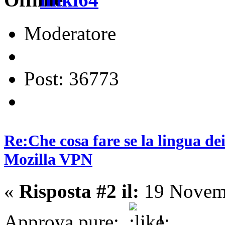
Moderatore
Post: 36773
Re:Che cosa fare se la lingua de
Mozilla VPN
«
Risposta #2 il:
19 Novemb
Approva pure:
!