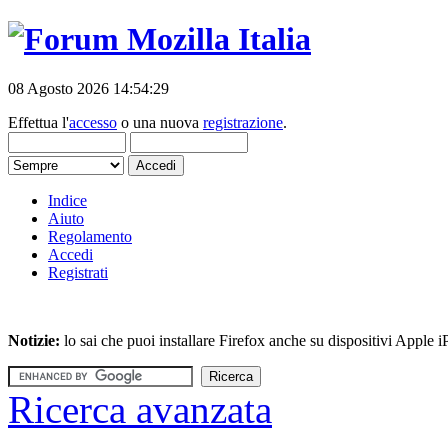
08 Agosto 2026 14:54:29
Effettua l'
accesso
o una nuova
registrazione
.
Indice
Aiuto
Regolamento
Accedi
Registrati
Notizie:
lo sai che puoi installare Firefox anche su dispositivi Apple
Ricerca avanzata