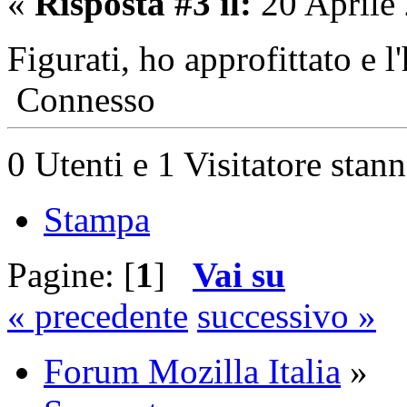
«
Risposta #3 il:
20 Aprile
Figurati, ho approfittato e l
Connesso
0 Utenti e 1 Visitatore stan
Stampa
Pagine: [
1
]
Vai su
« precedente
successivo »
Forum Mozilla Italia
»