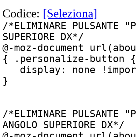
Codice:
[Seleziona]
/*ELIMINARE PULSANTE "P
SUPERIORE DX*/
@-moz-document url(abou
{ .personalize-button {
display: none !impor
}
/*ELIMINARE PULSANTE "P
ANGOLO SUPERIORE DX*/
@-moz-document url(abou