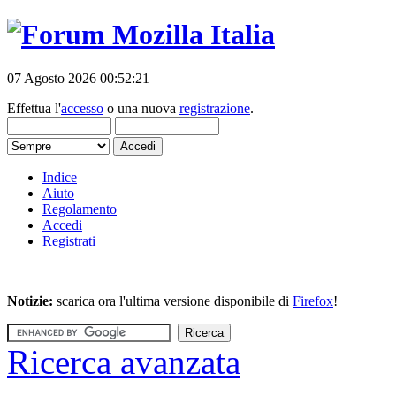
07 Agosto 2026 00:52:21
Effettua l'
accesso
o una nuova
registrazione
.
Indice
Aiuto
Regolamento
Accedi
Registrati
Notizie:
scarica ora l'ultima versione disponibile di
Firefox
!
Ricerca avanzata