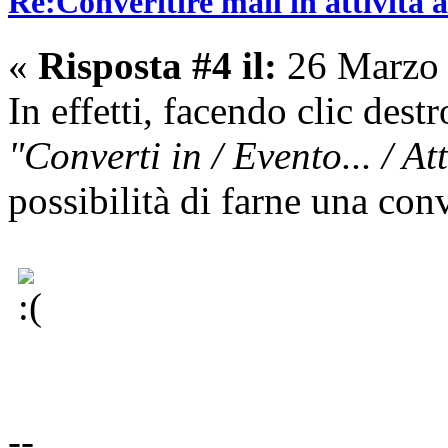
Re:Converitire mail in attività
«
Risposta #4 il:
26 Marzo 
In effetti, facendo clic des
"Converti in / Evento... / Att
possibilità di farne una
conv
--