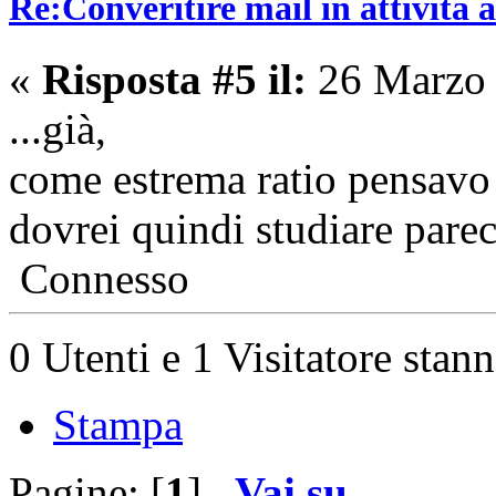
Re:Converitire mail in attività
«
Risposta #5 il:
26 Marzo 
...già,
come estrema ratio pensavo d
dovrei quindi studiare parec
Connesso
0 Utenti e 1 Visitatore stan
Stampa
Pagine: [
1
]
Vai su