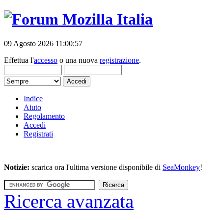
09 Agosto 2026 11:00:57
Effettua l'
accesso
o una nuova
registrazione
.
Indice
Aiuto
Regolamento
Accedi
Registrati
Notizie:
scarica ora l'ultima versione disponibile di
SeaMonkey
!
Ricerca avanzata